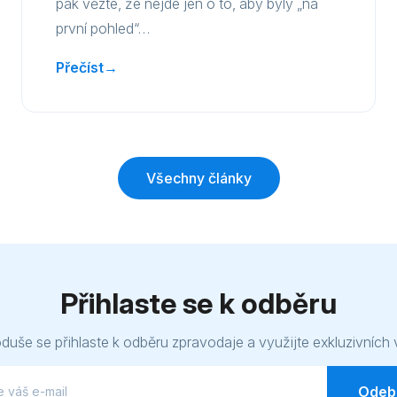
pak vězte, že nejde jen o to, aby byly „na
první pohled“…
Přečíst
→
Všechny články
Přihlaste se k odběru
uše se přihlaste k odběru zpravodaje a využijte exkluzivních
Odebí