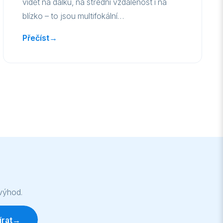
vidět na dálku, na střední vzdálenost i na
blízko – to jsou multifokální…
Přečíst
→
 výhod.
rat
→