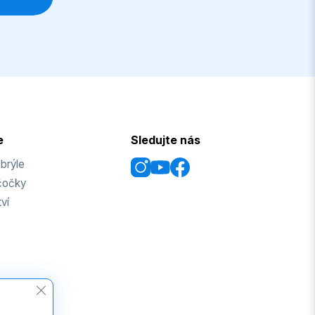
e
Sledujte nás
 brýle
čočky
ví
Zavřít cookie lištu GDPR