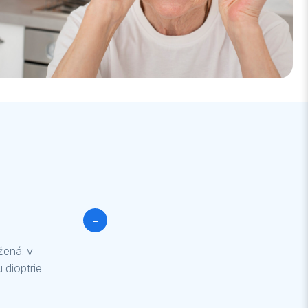
−
žená: v
 dioptrie