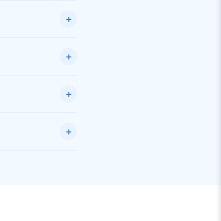
＋
＋
＋
＋