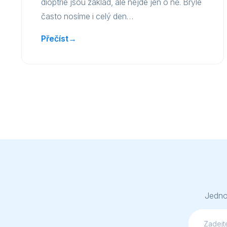
dioptrie jsou základ, ale nejde jen o ně. Brýle
často nosíme i celý den…
Přečíst
→
Jednod